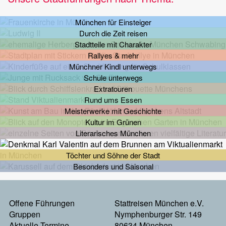
München für Einsteiger
Durch die Zeit reisen
Stadtteile mit Charakter
Rallyes & mehr
Münchner Kindl unterwegs
Schule unterwegs
Extratouren
Rund ums Essen
Meisterwerke mit Geschichte
Kultur im Grünen
Literarisches München
Töchter und Söhne der Stadt
Besonders und Saisonal
Offene Führungen
Stattreisen München e.V.
Footermenu
Gruppen
Nymphenburger Str. 149
Aktuelle Termine
80634 München