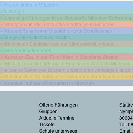
Footermenu
Offene Führungen
Stattr
Gruppen
Nymph
Links
Aktuelle Termine
80634
Tickets
Tel. 0
Schule unterwegs
Email