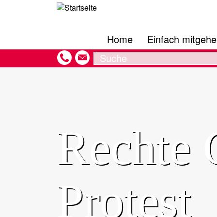
Hauptnavigation
Direkt
zum
Inhalt
Home
Einfach mitgeh
Search
Rechte G
Protest