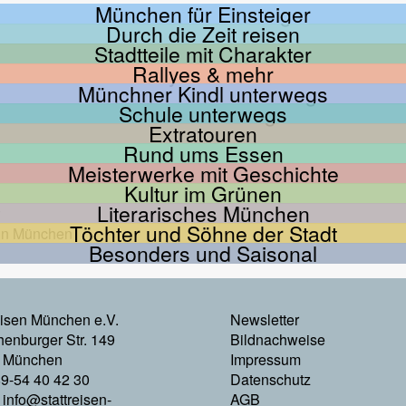
München für Einsteiger
Durch die Zeit reisen
Stadtteile mit Charakter
Rallyes & mehr
Münchner Kindl unterwegs
Schule unterwegs
Extratouren
Rund ums Essen
Meisterwerke mit Geschichte
Kultur im Grünen
Literarisches München
Töchter und Söhne der Stadt
Besonders und Saisonal
Footer
eisen München e.V.
Newsletter
enburger Str. 149
Bildnachweise
Menu
 München
Impressum
89-54 40 42 30
Datenschutz
Rechts
:
info@stattreisen-
AGB