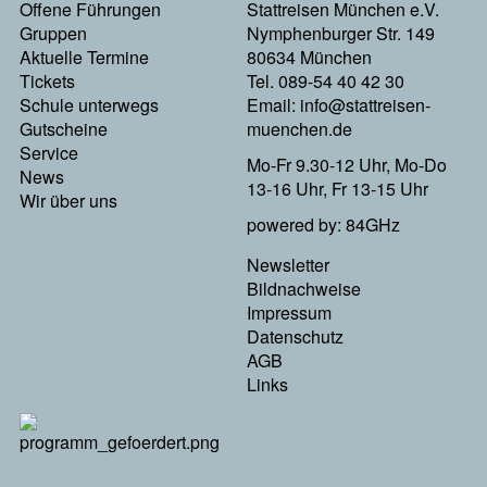
Offene Führungen
Stattreisen München e.V.
Footermenu
Gruppen
Nymphenburger Str. 149
Aktuelle Termine
80634 München
Links
Tickets
Tel. 089-54 40 42 30
Schule unterwegs
Email:
info@stattreisen-
Gutscheine
muenchen.de
Service
Mo-Fr 9.30-12 Uhr, Mo-Do
News
13-16 Uhr, Fr 13-15 Uhr
Wir über uns
powered by: 84GHz
Newsletter
Footer
Bildnachweise
Impressum
Menu
Datenschutz
AGB
Rechts
Links