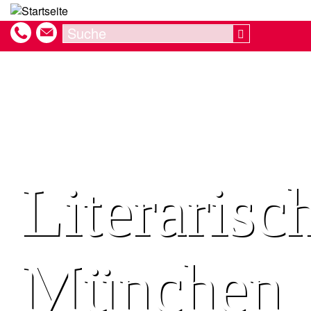
Direkt
zum
Search
Search
Inhalt
Literarisc
München