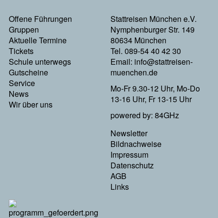
Footermenu
Offene Führungen
Stattreisen München e.V.
Gruppen
Nymphenburger Str. 149
Links
Aktuelle Termine
80634 München
Tickets
Tel. 089-54 40 42 30
Schule unterwegs
Email:
info@stattreisen-
Gutscheine
muenchen.de
Service
Mo-Fr 9.30-12 Uhr, Mo-Do
News
13-16 Uhr, Fr 13-15 Uhr
Wir über uns
powered by: 84GHz
Footer
Newsletter
Bildnachweise
Menu
Impressum
Datenschutz
Rechts
AGB
Links