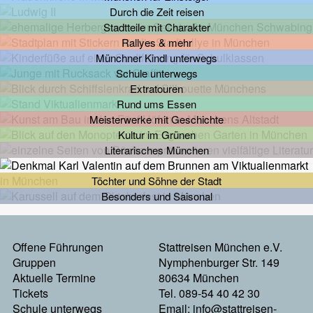
Durch die Zeit reisen
Stadtteile mit Charakter
Rallyes & mehr
Münchner Kindl unterwegs
Schule unterwegs
Extratouren
Rund ums Essen
Meisterwerke mit Geschichte
Kultur im Grünen
Literarisches München
Töchter und Söhne der Stadt
Besonders und Saisonal
Footermenu
Offene Führungen
Stattreisen München e.V.
Gruppen
Nymphenburger Str. 149
Links
Aktuelle Termine
80634 München
Tickets
Tel. 089-54 40 42 30
Schule unterwegs
Email:
info@stattreisen-