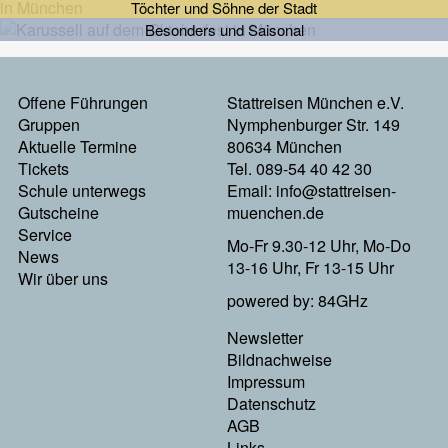
Töchter und Söhne der Stadt
Besonders und Saisonal
Offene Führungen
Stattreisen München e.V.
Footermenu
Gruppen
Nymphenburger Str. 149
Aktuelle Termine
80634 München
Links
Tickets
Tel. 089-54 40 42 30
Schule unterwegs
Email:
info@stattreisen-
Gutscheine
muenchen.de
Service
Mo-Fr 9.30-12 Uhr, Mo-Do
News
13-16 Uhr, Fr 13-15 Uhr
Wir über uns
powered by: 84GHz
Newsletter
Footer
Bildnachweise
Impressum
Menu
Datenschutz
AGB
Rechts
Links