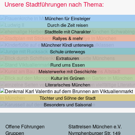
Unsere Stadtführungen nach Thema:
München für Einsteiger
Durch die Zeit reisen
Stadtteile mit Charakter
Rallyes & mehr
Münchner Kindl unterwegs
Schule unterwegs
Extratouren
Rund ums Essen
Meisterwerke mit Geschichte
Kultur im Grünen
Literarisches München
Töchter und Söhne der Stadt
Besonders und Saisonal
Footermenu
Offene Führungen
Stattreisen München e.V.
Gruppen
Nymphenburger Str. 149