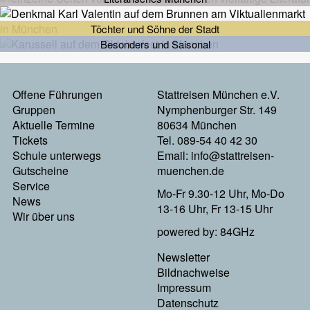
Töchter und Söhne der Stadt
Besonders und Saisonal
Footermenu
Offene Führungen
Stattreisen München e.V.
Gruppen
Nymphenburger Str. 149
Links
Aktuelle Termine
80634 München
Tickets
Tel. 089-54 40 42 30
Schule unterwegs
Email:
info@stattreisen-
Gutscheine
muenchen.de
Service
Mo-Fr 9.30-12 Uhr, Mo-Do
News
13-16 Uhr, Fr 13-15 Uhr
Wir über uns
powered by: 84GHz
Footer
Newsletter
Bildnachweise
Menu
Impressum
Datenschutz