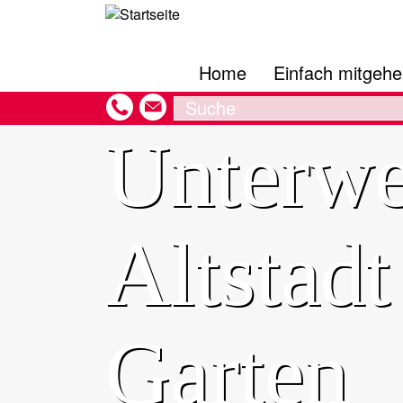
Hauptnavigation
Direkt
zum
Inhalt
Home
Einfach mitgeh
Search
Unterwe
Altstad
Garten