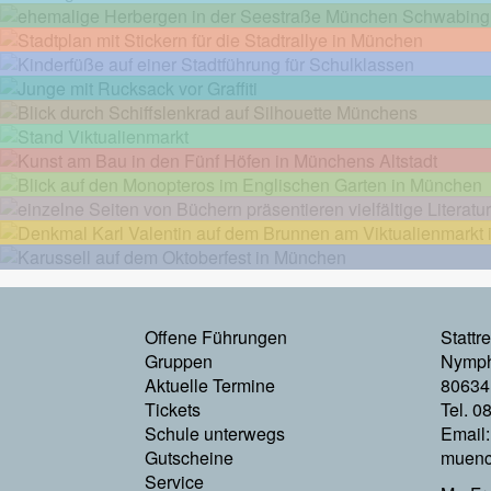
Footermenu
Offene Führungen
Stattr
Gruppen
Nymph
Links
Aktuelle Termine
80634
Tickets
Tel. 0
Schule unterwegs
Email
Gutscheine
muenc
Service