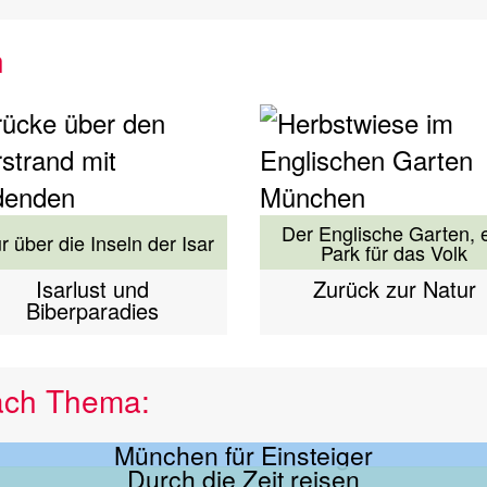
n
Der Englische Garten, 
r über die Inseln der Isar
Park für das Volk
Isarlust und
Zurück zur Natur
Biberparadies
ach Thema:
München für Einsteiger
Durch die Zeit reisen