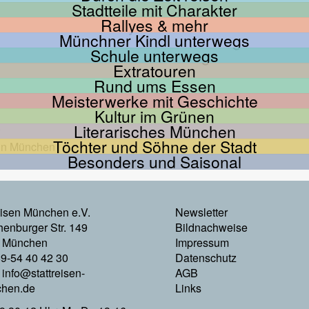
Stadtteile mit Charakter
Rallyes & mehr
Münchner Kindl unterwegs
Schule unterwegs
Extratouren
Rund ums Essen
Meisterwerke mit Geschichte
Kultur im Grünen
Literarisches München
Töchter und Söhne der Stadt
Besonders und Saisonal
Footer
eisen München e.V.
Newsletter
enburger Str. 149
Bildnachweise
Menu
 München
Impressum
89-54 40 42 30
Datenschutz
Rechts
:
info@stattreisen-
AGB
hen.de
Links