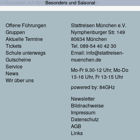
Besonders und Saisonal
Offene Führungen
Stattreisen München e.V.
Footermenu
Gruppen
Nymphenburger Str. 149
Aktuelle Termine
80634 München
Links
Tickets
Tel. 089-54 40 42 30
Schule unterwegs
Email:
info@stattreisen-
Gutscheine
muenchen.de
Service
Mo-Fr 9.30-12 Uhr, Mo-Do
News
13-16 Uhr, Fr 13-15 Uhr
Wir über uns
powered by: 84GHz
Newsletter
Footer
Bildnachweise
Impressum
Menu
Datenschutz
AGB
Rechts
Links