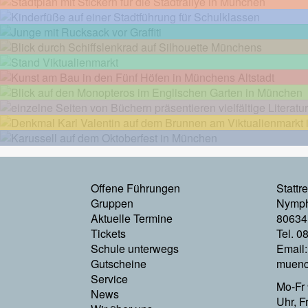
Footermenu
Offene Führungen
Stattr
Gruppen
Nymph
Links
Aktuelle Termine
80634
Tickets
Tel. 0
Schule unterwegs
Email
Gutscheine
muenc
Service
Mo-Fr 
News
Uhr, F