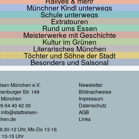
Rallyes & mehr
Münchner Kindl unterwegs
Schule unterwegs
Extratouren
Rund ums Essen
Meisterwerke mit Geschichte
Kultur im Grünen
Literarisches München
Töchter und Söhne der Stadt
Besonders und Saisonal
Footer
eisen München e.V.
Newsletter
enburger Str. 149
Bildnachweise
Menu
 München
Impressum
89-54 40 42 30
Datenschutz
Rechts
:
info@stattreisen-
AGB
hen.de
Links
9.30-12 Uhr, Mo-Do 13-16
r 13-15 Uhr