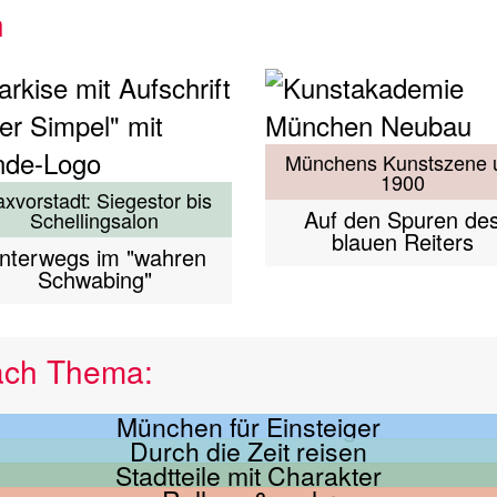
n
Münchens Kunstszene
1900
xvorstadt: Siegestor bis
Auf den Spuren de
Schellingsalon
blauen Reiters
nterwegs im "wahren
Schwabing"
ach Thema:
München für Einsteiger
Durch die Zeit reisen
Stadtteile mit Charakter