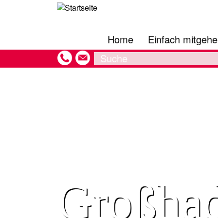
Direkt
Hauptnavigation
zum
Inhalt
Home
Einfach mitgeh
Search
Großha