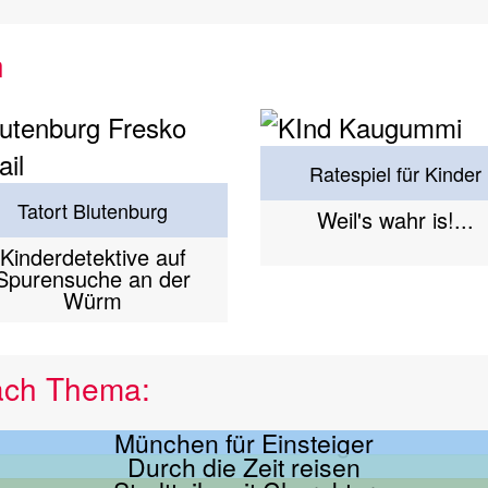
n
Ratespiel für Kinder
Tatort Blutenburg
Weil's wahr is!...
Kinderdetektive auf
Spurensuche an der
Würm
ach Thema:
München für Einsteiger
Durch die Zeit reisen