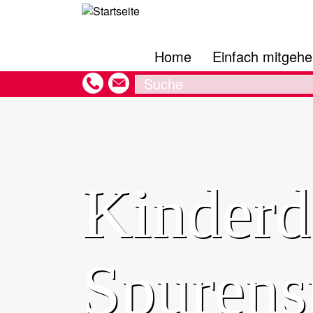
Hauptnavigation
Direkt
zum
Inhalt
Home
Einfach mitgeh
Search
Kinderd
Spurensu