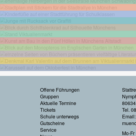
Footermenu
Offene Führungen
Stattr
Gruppen
Nymph
Links
Aktuelle Termine
80634
Tickets
Tel. 0
Schule unterwegs
Email
Gutscheine
muenc
Service
Mo-Fr 