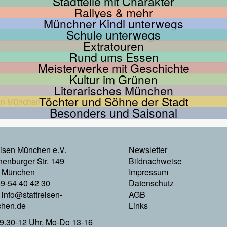
Stadtteile mit Charakter
Rallyes & mehr
Münchner Kindl unterwegs
Schule unterwegs
Extratouren
Rund ums Essen
Meisterwerke mit Geschichte
Kultur im Grünen
Literarisches München
Töchter und Söhne der Stadt
Besonders und Saisonal
Footer
eisen München e.V.
Newsletter
enburger Str. 149
Bildnachweise
Menu
 München
Impressum
89-54 40 42 30
Datenschutz
Rechts
:
info@stattreisen-
AGB
hen.de
Links
9.30-12 Uhr, Mo-Do 13-16