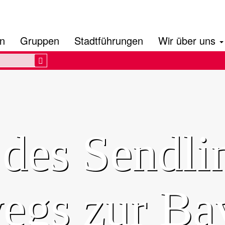
en
Gruppen
Stadtführungen
Wir über uns
Search
 des Sendli
gs zur Bav