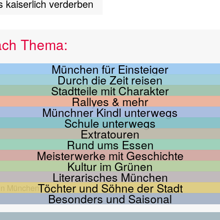
s kaiserlich verderben
ach Thema:
München für Einsteiger
Durch die Zeit reisen
Stadtteile mit Charakter
Rallyes & mehr
Münchner Kindl unterwegs
Schule unterwegs
Extratouren
Rund ums Essen
Meisterwerke mit Geschichte
Kultur im Grünen
Literarisches München
Töchter und Söhne der Stadt
Besonders und Saisonal