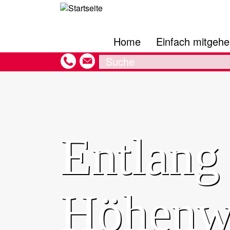
Hauptnavigation
Direkt
zum
Inhalt
Home
Einfach mitgeh
Search
Entlang
Höhenwe