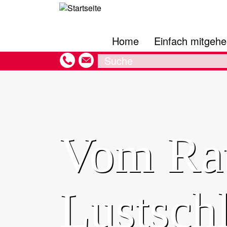
Hauptnavigation
Direkt
zum
Inhalt
Home
Einfach mitgeh
Search
Vom Ra
Lustsch