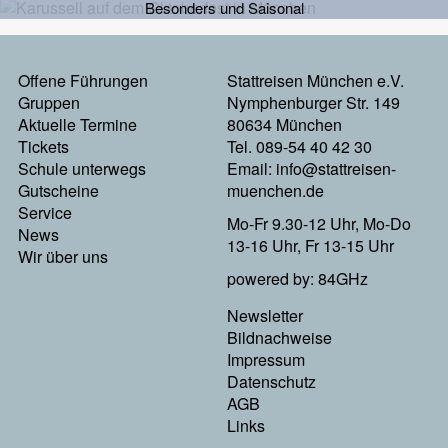
Besonders und Saisonal
Offene Führungen
Stattreisen München e.V.
Footermenu
Gruppen
Nymphenburger Str. 149
Aktuelle Termine
80634 München
Links
Tickets
Tel. 089-54 40 42 30
Schule unterwegs
Email:
info@stattreisen-
Gutscheine
muenchen.de
Service
Mo-Fr 9.30-12 Uhr, Mo-Do
News
13-16 Uhr, Fr 13-15 Uhr
Wir über uns
powered by: 84GHz
Newsletter
Footer
Bildnachweise
Impressum
Menu
Datenschutz
AGB
Rechts
Links