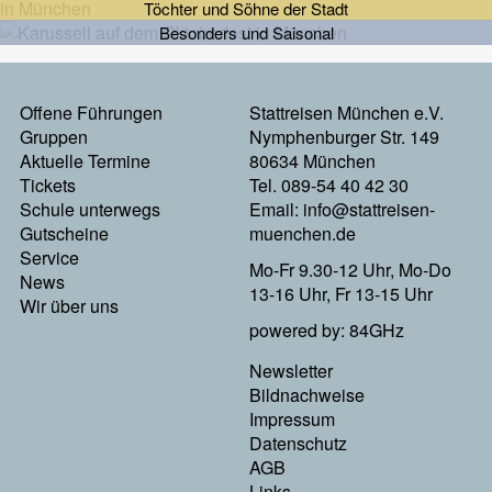
Töchter und Söhne der Stadt
Besonders und Saisonal
Offene Führungen
Stattreisen München e.V.
Footermenu
Gruppen
Nymphenburger Str. 149
Aktuelle Termine
80634 München
Links
Tickets
Tel. 089-54 40 42 30
Schule unterwegs
Email:
info@stattreisen-
Gutscheine
muenchen.de
Service
Mo-Fr 9.30-12 Uhr, Mo-Do
News
13-16 Uhr, Fr 13-15 Uhr
Wir über uns
powered by: 84GHz
Newsletter
Footer
Bildnachweise
Impressum
Menu
Datenschutz
AGB
Rechts
Links