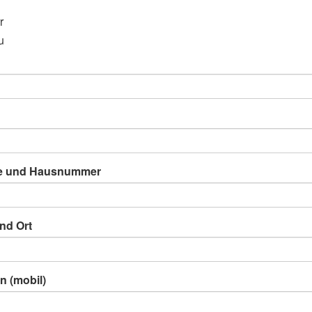
r
u
e und Hausnummer
nd Ort
n (mobil)