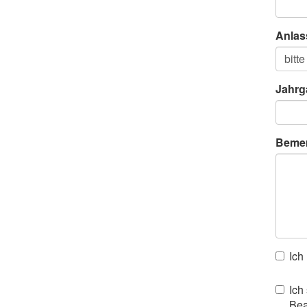
Anlas
Jahrg
Beme
Ich
Ich
Bea