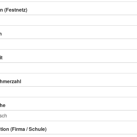
n (Festnetz)
n
it
ehmerzahl
he
ution (Firma / Schule)