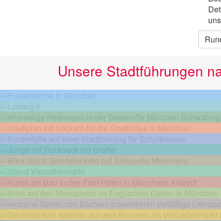
Det
uns
Run
Unsere Stadtführungen n