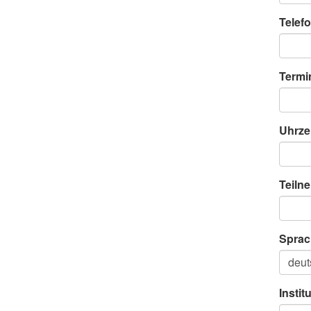
Telefo
Termi
Uhrze
Teiln
Sprac
Instit