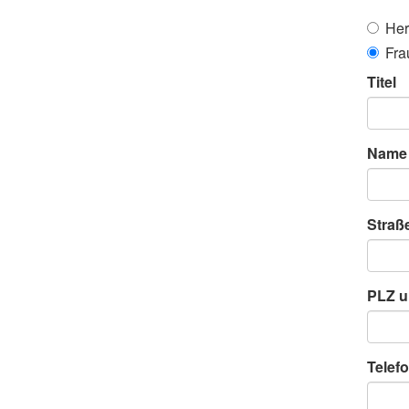
Her
Fra
Titel
Name
Straß
PLZ u
Telefo