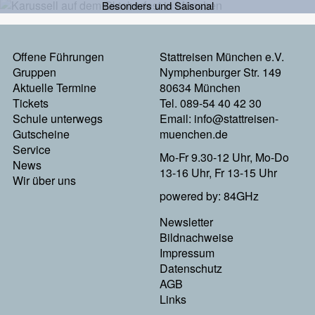
Besonders und Saisonal
Offene Führungen
Stattreisen München e.V.
Footermenu
Gruppen
Nymphenburger Str. 149
Aktuelle Termine
80634 München
Links
Tickets
Tel. 089-54 40 42 30
Schule unterwegs
Email:
info@stattreisen-
Gutscheine
muenchen.de
Service
Mo-Fr 9.30-12 Uhr, Mo-Do
News
13-16 Uhr, Fr 13-15 Uhr
Wir über uns
powered by: 84GHz
Newsletter
Footer
Bildnachweise
Impressum
Menu
Datenschutz
AGB
Rechts
Links