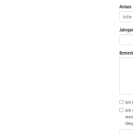
Anlass
Jahrgan
Bemer
Ich
Ich
mein
Umg