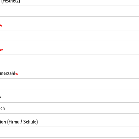
 (Festnetz)
hmerzahl
e
tion (Firma / Schule)