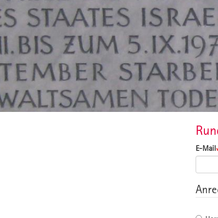
Run
E-Mail
Anre