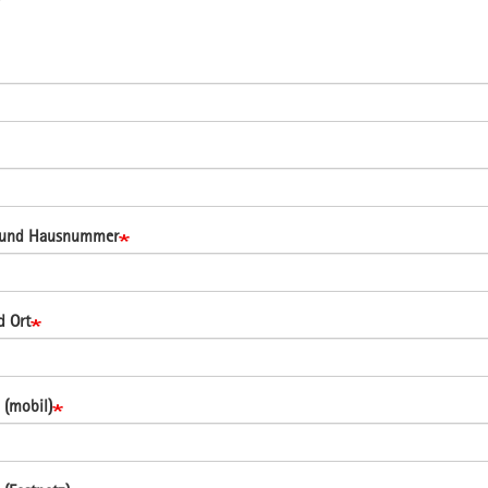
r
u
 und Hausnummer
d Ort
 (mobil)