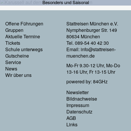
Besonders und Saisonal
Offene Führungen
Stattreisen München e.V.
Footermenu
Gruppen
Nymphenburger Str. 149
Aktuelle Termine
80634 München
Links
Tickets
Tel. 089-54 40 42 30
Schule unterwegs
Email:
info@stattreisen-
Gutscheine
muenchen.de
Service
Mo-Fr 9.30-12 Uhr, Mo-Do
News
13-16 Uhr, Fr 13-15 Uhr
Wir über uns
powered by: 84GHz
Newsletter
Footer
Bildnachweise
Impressum
Menu
Datenschutz
AGB
Rechts
Links