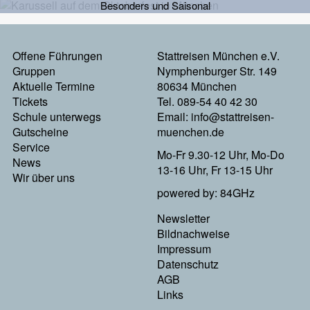
Besonders und Saisonal
Offene Führungen
Stattreisen München e.V.
Footermenu
Gruppen
Nymphenburger Str. 149
Aktuelle Termine
80634 München
Links
Tickets
Tel. 089-54 40 42 30
Schule unterwegs
Email:
info@stattreisen-
Gutscheine
muenchen.de
Service
Mo-Fr 9.30-12 Uhr, Mo-Do
News
13-16 Uhr, Fr 13-15 Uhr
Wir über uns
powered by: 84GHz
Newsletter
Footer
Bildnachweise
Impressum
Menu
Datenschutz
AGB
Rechts
Links