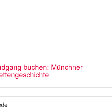
dgang buchen: Münchner
lettengeschichte
ede