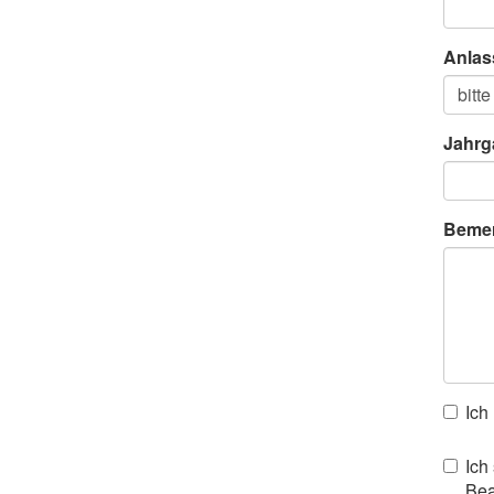
Anlas
Jahrg
Beme
Ich
Ich
Bea