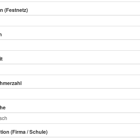
n (Festnetz)
n
it
ehmerzahl
he
ution (Firma / Schule)