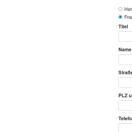
Her
Fra
Titel
Name
Straß
PLZ u
Telefo