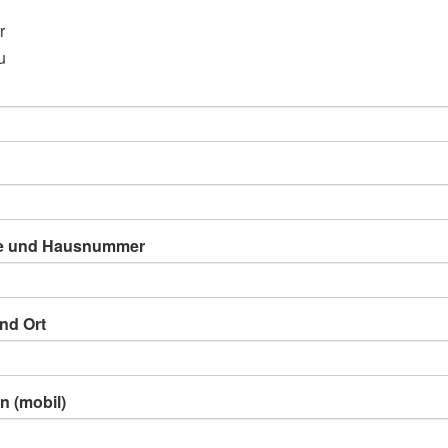
r
u
e und Hausnummer
nd Ort
n (mobil)