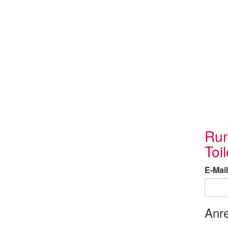
Run
Toi
E-Mail
Anr