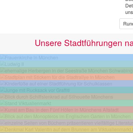
Det
uns
Run
Unsere Stadtführungen n