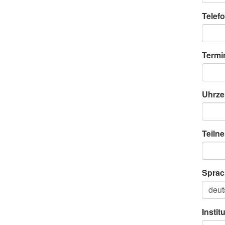
Telefo
Termi
Uhrze
Teiln
Sprac
Instit