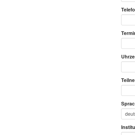
Telefo
Termi
Uhrze
Teiln
Sprac
Instit