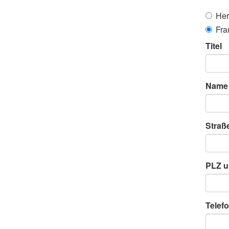
Her
Fra
Titel
Name
Straß
PLZ u
Telefo