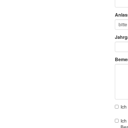
Anlas
Jahrg
Beme
Ich
Ich
Bea