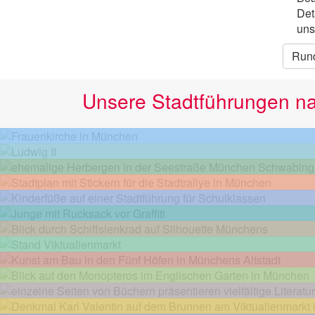
Det
uns
Run
Unsere Stadtführungen n