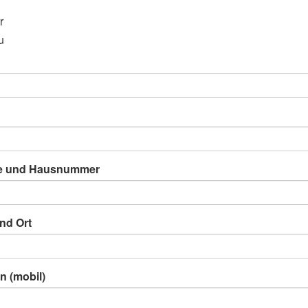
r
u
e und Hausnummer
nd Ort
n (mobil)