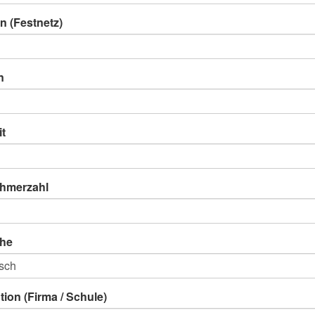
n (Festnetz)
n
it
ehmerzahl
he
ution (Firma / Schule)