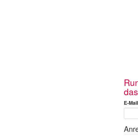
Run
das
E-Mail
Anr